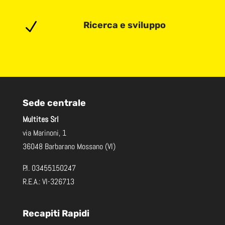
N
Ricerca e sviluppo
Sede centrale
Multites Srl
via Marinoni, 1
36048 Barbarano Mossano (VI)
P.I. 03455150247
R.E.A.: VI-326713
Recapiti Rapidi