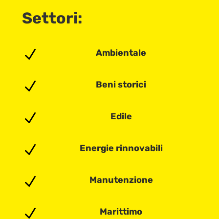
Settori:
N
Ambientale
N
Beni storici
N
Edile
N
Energie rinnovabili
N
Manutenzione
N
Marittimo