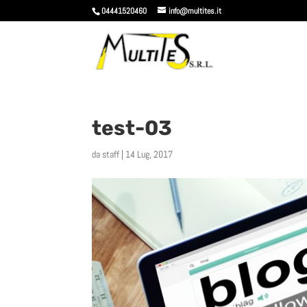
04441520460
info@multites.it
test-03
da
staff
|
14 Lug, 2017