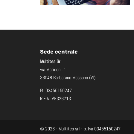
Sede centrale
Multites Srl
via Marinoni, 1
36048 Barbarano Mossano (VI)
P.I. 03455150247
R.E.A.: VI-326713
©
2026
- Multites srl - p. Iva 03455150247