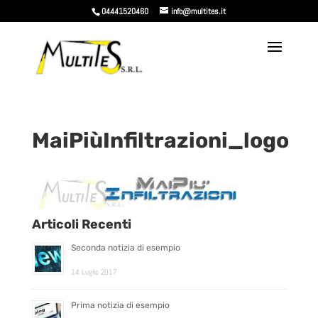
04441520460
info@multites.it
MaiPiùInfiltrazioni_logo
Articoli Recenti
Seconda notizia di esempio
14 Luglio 2017
Prima notizia di esempio