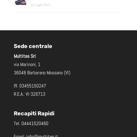
14 Luglio 2017
Sede centrale
Multites Srl
via Marinoni, 1
36048 Barbarano Mossano (VI)
P.I. 03455150247
R.E.A.: VI-326713
Recapiti Rapidi
Tel.
04441520460
Email:
info@multites.it