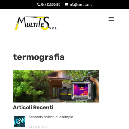
04441520460
info@multites.it
termografia
Articoli Recenti
Seconda notizia di esempio
14 Luglio 2017