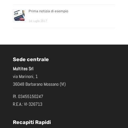
Prima notizia di esempio
14 Luglio 2017
Sede centrale
Multites Srl
via Marinoni, 1
36048 Barbarano Mossano (VI)
P.I. 03455150247
R.E.A.: VI-326713
Recapiti Rapidi