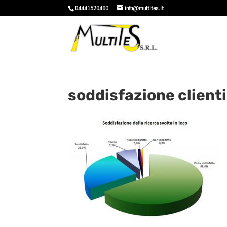
04441520460
info@multites.it
soddisfazione clienti