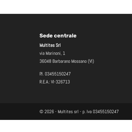
Sede centrale
Multites Srl
via Marinoni, 1
36048 Barbarano Mossano (VI)
P.I. 03455150247
R.E.A.: VI-326713
©
2026
- Multites srl - p. Iva 03455150247